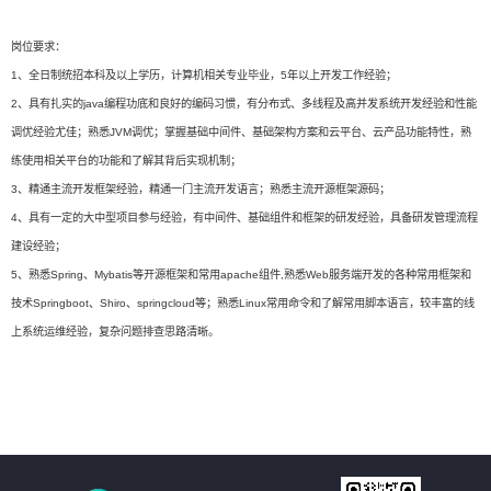
岗位要求：
1、全日制统招本科及以上学历，计算机相关专业毕业，5年以上开发工作经验；
2、具有扎实的java编程功底和良好的编码习惯，有分布式、多线程及高并发系统开发经验和性能
调优经验尤佳；熟悉JVM调优；掌握基础中间件、基础架构方案和云平台、云产品功能特性，熟
练使用相关平台的功能和了解其背后实现机制；
3、精通主流开发框架经验，精通一门主流开发语言；熟悉主流开源框架源码；
4、具有一定的大中型项目参与经验，有中间件、基础组件和框架的研发经验，具备研发管理流程
建设经验；
5、熟悉Spring、Mybatis等开源框架和常用apache组件,熟悉Web服务端开发的各种常用框架和
技术Springboot、Shiro、springcloud等；熟悉Linux常用命令和了解常用脚本语言，较丰富的线
上系统运维经验，复杂问题排查思路清晰。