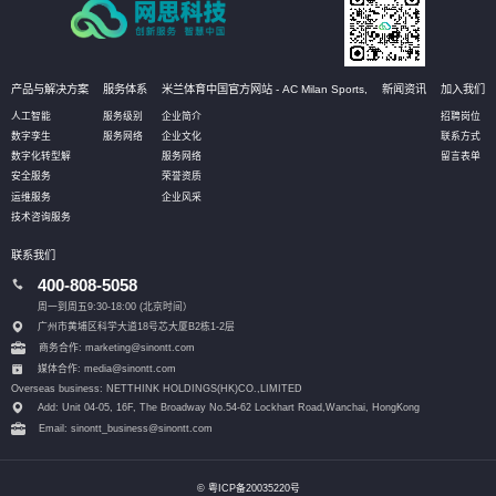
产品与解决方案
服务体系
米兰体育中国官方网站 - AC Milan Sports,
新闻资讯
加入我们
人工智能
服务级别
企业简介
招聘岗位
数字孪生
服务网络
企业文化
联系方式
数字化转型解
服务网络
留言表单
安全服务
荣誉资质
运维服务
企业风采
技术咨询服务
联系我们
400-808-5058
周一到周五9:30-18:00 (北京时间）
广州市黄埔区科学大道18号芯大厦B2栋1-2层
商务合作: marketing@sinontt.com
媒体合作: media@sinontt.com
Overseas business: NETTHINK HOLDINGS(HK)CO.,LIMITED
Add: Unit 04-05, 16F, The Broadway No.54-62 Lockhart Road,
Wanchai, HongKong
Email: sinontt_business@sinontt.com
© 粤ICP备20035220号