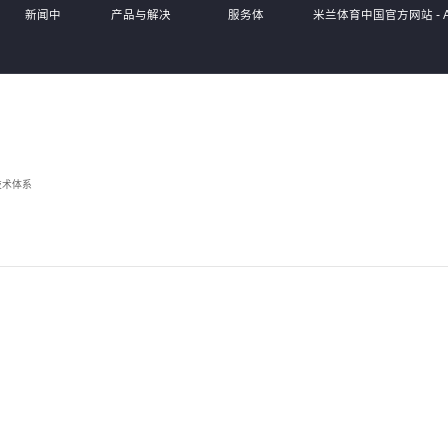
新闻中
产品与解决
服务体
米兰体育中国官方网站 - AC
心
方案
系
Sports,
技术体系