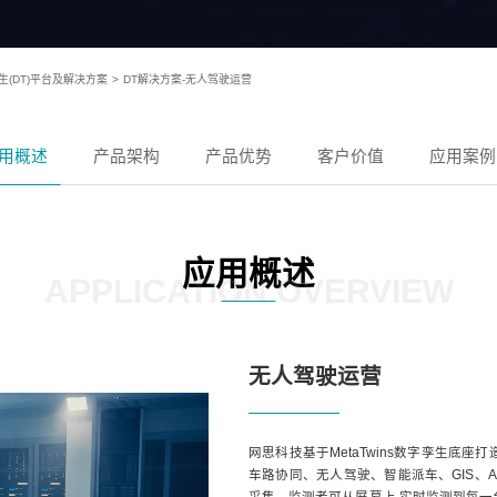
生(DT)平台及解决方案
>
DT解决方案-无人驾驶运营
用概述
产品架构
产品优势
客户价值
应用案例
应用概述
APPLICATION OVERVIEW
无人驾驶运营
网思科技基于MetaTwins数字孪生
车路协同、无人驾驶、智能派车、GIS、
采集，监测者可从屏幕上 实时监测到每