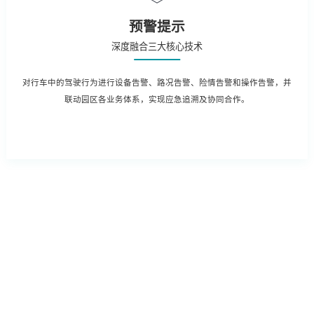
预警提示
深度融合三大核心技术
对行车中的驾驶行为进行设备告警、路况告警、险情告警和操作告警，并
联动园区各业务体系，实现应急追溯及协同合作。