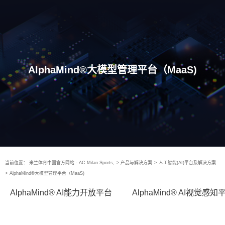
AlphaMind®大模型管理平台（MaaS)
当前位置：
米兰体育中国官方网站 - AC Milan Sports,
>
产品与解决方案
>
人工智能(AI)平台及解决方案
>
AlphaMind®大模型管理平台（MaaS)
AlphaMind® AI能力开放平台
AlphaMind® AI视觉感知